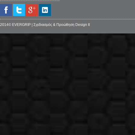
2014© EVERGRIP | Σχεδιασμός & Προώθηση Design It