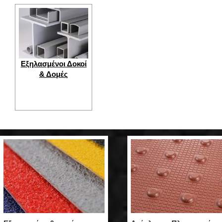
Εξηλασμένοι Δοκοί
& Δομές