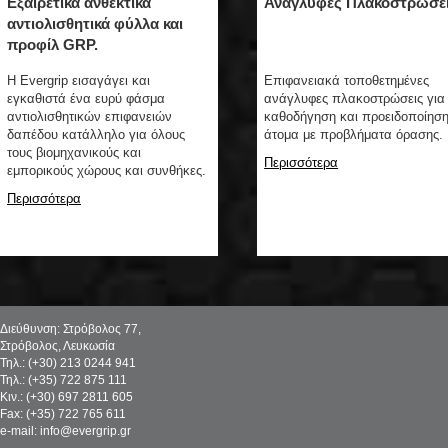
Εξαιρετικά ανθεκτικά
Ανάγλυφες Πλακοστρώσε
αντιολισθητικά φύλλα και
προφίλ GRP.
Η Evergrip εισαγάγει και
Επιφανειακά τοποθετημένες
εγκαθιστά ένα ευρύ φάσμα
ανάγλυφες πλακοστρώσεις για
αντιολισθητικών επιφανειών
καθοδήγηση και προειδοποίηση
δαπέδου κατάλληλο για όλους
άτομα με προβλήματα όρασης.
τους βιομηχανικούς και
Περισσότερα
εμπορικούς χώρους και συνθήκες.
Περισσότερα
Διεύθυνση: Στρόβολος 77,
Στρόβολος, Λευκωσία
Τηλ.: (+30) 213 0244 941
Τηλ.: (+35) 722 875 111
Κιν.: (+30) 697 2811 605
Fax: (+35) 722 765 611
e-mail: info@evergrip.gr